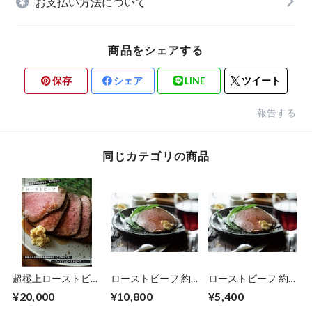
お支払い方法について
商品をシェアする
保存
シェア
LINE
ツイート
報告する
同じカテゴリの商品
超極上ローストビー
ローストビーフ 約
ローストビーフ 約
フ（手作りタレ、レ
400ｇのかたまり
200ｇのかたまり
¥20,000
¥10,800
¥5,400
ホール付き）
（タレ付き）
（タレ付き）