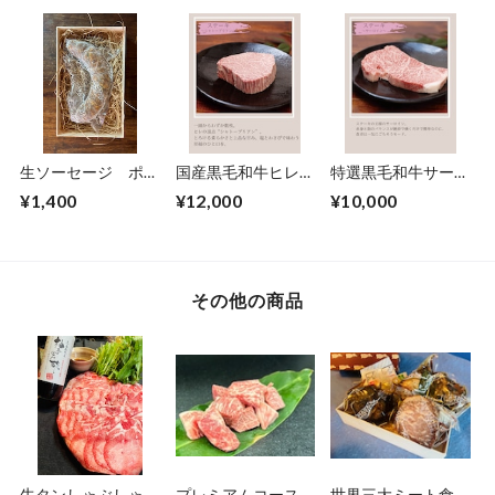
生ソーセージ ポー
国産黒毛和牛ヒレ
特選黒毛和牛サーロ
クケフタ（POKE
シャトーブリアン 2
インステーキ2枚セ
¥1,400
¥12,000
¥10,000
KEFTA）【自家製・
枚セット ステーキ
ット300ｇ～ステー
無添加】
ソース付き
キソース付き～
その他の商品
牛タンしゃぶしゃぶ
プレミアムコース
世界三大ミート食べ