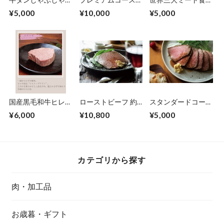
セット ポン酢付き
12回
くらべセット～玄関
¥5,000
¥10,000
¥5,000
（約2人前から3人
あけたらレストラン
前）
シリーズ～
国産黒毛和牛ヒレ
ローストビーフ 約
スタンダードコース
シャトーブリアン 1
400ｇのかたまり
6回
¥6,000
¥10,800
¥5,000
枚 ステーキソース
（タレ付き）
付き
カテゴリから探す
肉・加工品
お歳暮・ギフト