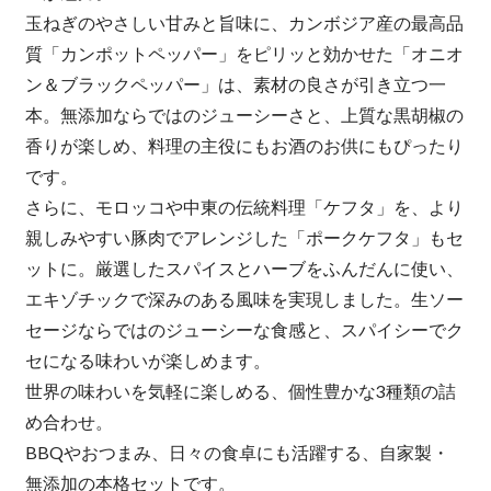
玉ねぎのやさしい甘みと旨味に、カンボジア産の最高品
質「カンポットペッパー」をピリッと効かせた「オニオ
ン＆ブラックペッパー」は、素材の良さが引き立つ一
本。無添加ならではのジューシーさと、上質な黒胡椒の
香りが楽しめ、料理の主役にもお酒のお供にもぴったり
です。
さらに、モロッコや中東の伝統料理「ケフタ」を、より
親しみやすい豚肉でアレンジした「ポークケフタ」もセ
ットに。厳選したスパイスとハーブをふんだんに使い、
エキゾチックで深みのある風味を実現しました。生ソー
セージならではのジューシーな食感と、スパイシーでク
セになる味わいが楽しめます。
世界の味わいを気軽に楽しめる、個性豊かな3種類の詰
め合わせ。
BBQやおつまみ、日々の食卓にも活躍する、自家製・
無添加の本格セットです。